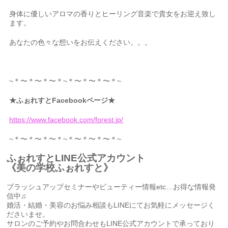
身体に優しいアロマの香りとヒーリング音楽で貴女をお迎え致し
ます。
あなたの色々な想いをお伝えください。。。
~＊〜＊〜＊〜＊~＊〜＊〜＊〜＊~
★ふぉれすとFacebookページ★
https://www.facebook.com/forest.jp/
~＊〜＊〜＊〜＊~＊〜＊〜＊〜＊~
ふぉれすとLINE公式アカウント
《美の学校ふぉれすと》
ブラッシュアップセミナーやビューティー情報etc…お得な情報発
信中♫
婚活・結婚・美容のお悩み相談もLINEにてお気軽にメッセージく
ださいませ。
サロンのご予約やお問合わせもLINE公式アカウントで承っており