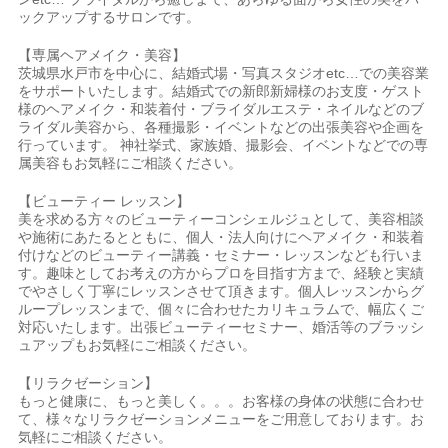
ックアップするサロンです。
【専属ヘアメイク・美容】
茨城県水戸市を中心に、結婚式場・写真スタジオetc…での美容業
をサポートいたします。結婚式での新郎新婦様のお支度・ゲスト
様のヘアメイク・和装着付・ブライダルエステ・ネイルなどのブ
ライダル美容から、各種撮影・イベントなどの出張美容や企画を
行っています。 神社挙式、家族婚、撮影会、イベントなどでの専
属美容もお気軽にご相談ください。
【ビューティー レッスン】
美を求める方々のビューティーコンシェルジュとして、美容相談
や施術にあたるとともに、個人・法人向けにヘアメイク・和装着
付けなどのビューティー講義・セミナー・レッスンなども行いま
す。趣味としてお考えの方からプロを目指す方まで、経験と実績
でやさしく丁寧にレッスンさせて頂きます。個人レッスンからグ
ループレッスンまで、個々に合わせたカリキュラムで、幅広くご
対応いたします。出張ビューティーセミナー、婚活等のブラッシ
ュアップもお気軽にご相談ください。
【リラクゼーション】
もっと健康に、もっと美しく。。。お客様の身体の状態に合わせ
て、様々なリラクゼーションメニューをご用意しております。お
気軽にご相談ください。