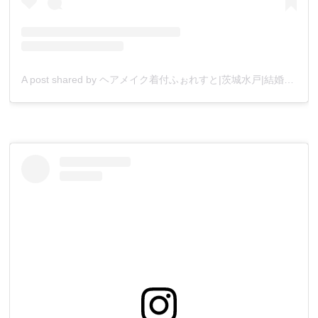
A post shared by ヘアメイク着付ふぉれすと|茨城水戸|結婚 婚活|美容レッスン (@forest.mito)