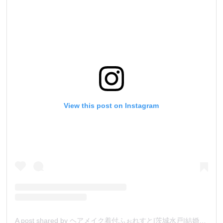
View this post on Instagram
A post shared by ヘアメイク着付ふぉれすと|茨城水戸|結婚 婚活|美容レッスン (@forest.mito)