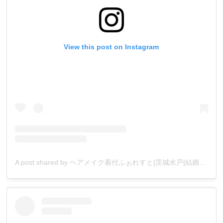
View this post on Instagram
A post shared by ヘアメイク着付ふぉれすと|茨城水戸|結婚 婚活|美容レッスン (@forest.mito)